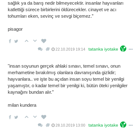
sağlık ya da barış nedir bilmeyecektir. i̇nsanlar hayvanları
katlettiği sürece birbirlerini öldürecekler. cinayet ve acı
tohumları eken, sevinç ve sevgi biçemez.”
pisagor
tatanka iyotake
22.10.2019 19:14
"i̇nsan soyunun gerçek ahlaki sınavı, temel sınavı, onun
merhametine bırakılmış olanlara davranışında gizlidir;
hayvanlara.. ve işte bu açıdan insan soyu temel bir yenilgi
yaşamıştır, o kadar temel bir yenilgi ki, bütün öteki yenilgiler
kaynağını bundan alır.”
milan kundera
tatanka iyotake
28.10.2019 13:00