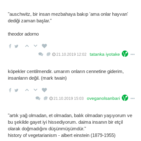
"auschwitz, bir insan mezbahaya bakıp 'ama onlar hayvan'
dediği zaman başlar."
theodor adorno
tatanka iyotake
21.10.2019 12:02
köpekler centilmendir. umarım onların cennetine giderim,
insanların değil. (mark twain)
oveganolsanbari
21.10.2019 15:03
"artık yağ olmadan, et olmadan, balık olmadan yaşıyorum ve
bu şekilde gayet iyi hissediyorum. daima insanın bir etçil
olarak doğmadığını düşünmüşümdür."
history of vegetarianism - albert einstein (1879-1955)