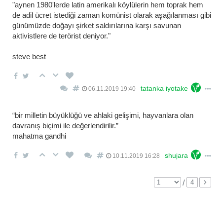
"aynen 1980'lerde latin amerikalı köylülerin hem toprak hem
de adil ücret istediği zaman komünist olarak aşağılanması gibi
günümüzde doğayı şirket saldırılarına karşı savunan
aktivistlere de terörist deniyor."
steve best
tatanka iyotake
06.11.2019 19:40
“bir milletin büyüklüğü ve ahlaki gelişimi, hayvanlara olan
davranış biçimi ile değerlendirilir.”
mahatma gandhi
shujara
10.11.2019 16:28
/
4