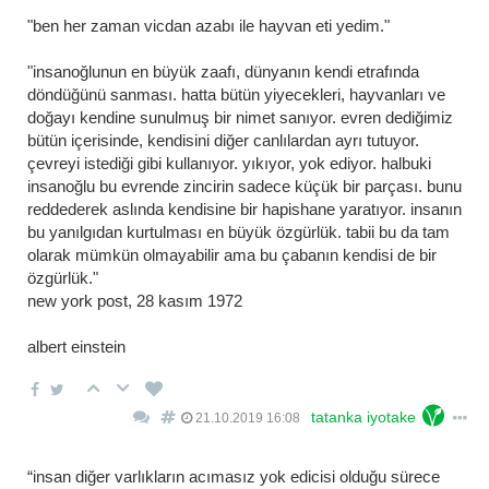
"ben her zaman vicdan azabı ile hayvan eti yedim."
"i̇nsanoğlunun en büyük zaafı, dünyanın kendi etrafında
döndüğünü sanması. hatta bütün yiyecekleri, hayvanları ve
doğayı kendine sunulmuş bir nimet sanıyor. evren dediğimiz
bütün içerisinde, kendisini diğer canlılardan ayrı tutuyor.
çevreyi istediği gibi kullanıyor. yıkıyor, yok ediyor. halbuki
insanoğlu bu evrende zincirin sadece küçük bir parçası. bunu
reddederek aslında kendisine bir hapishane yaratıyor. i̇nsanın
bu yanılgıdan kurtulması en büyük özgürlük. tabii bu da tam
olarak mümkün olmayabilir ama bu çabanın kendisi de bir
özgürlük."
new york post, 28 kasım 1972
albert einstein
tatanka iyotake
21.10.2019 16:08
“i̇nsan diğer varlıkların acımasız yok edicisi olduğu sürece