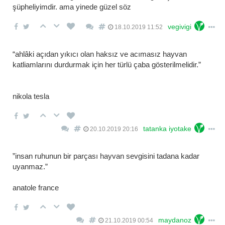
şüpheliyimdir. ama yinede güzel söz
vegivigi
18.10.2019 11:52
“ahlâki açıdan yıkıcı olan haksız ve acımasız hayvan
katliamlarını durdurmak için her türlü çaba gösterilmelidir.”
nikola tesla
tatanka iyotake
20.10.2019 20:16
”i̇nsan ruhunun bir parçası hayvan sevgisini tadana kadar
uyanmaz.”
anatole france
maydanoz
21.10.2019 00:54