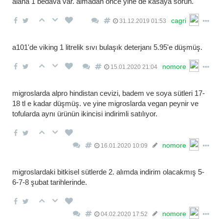
alana 1 bedava var. almadan önce yine de kasaya sorun.
cagri
31.12.2019 01:53
a101'de viking 1 litrelik sıvı bulaşık deterjanı 5.95'e düşmüş.
nomore
15.01.2020 21:04
migroslarda alpro hindistan cevizi, badem ve soya sütleri 17-
18 tl e kadar düşmüş. ve yine migroslarda vegan peynir ve
tofularda aynı ürünün ikincisi indirimli satılıyor.
nomore
16.01.2020 10:09
migroslardaki bitkisel sütlerde 2. alımda indirim olacakmış 5-
6-7-8 şubat tarihlerinde.
nomore
04.02.2020 17:52