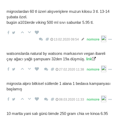
migroslardan 60 tl üzeri alışverişlere muzun kilosu 3 tl. 13-14
şubata özel.
bugün a101lerde viking 500 ml sıvı sabunlar 5.95 tl.
nomore
13.02.2020 09:54
watsonslarda natural by watsons markasının vegan ibareli
çay ağacı yağlı şampuanı 32den 19a düşmüş.
link
nomore
27.02.2020 11:38
migrosta alpro bitkisel sütlerde 1 alana 1 bedava kampanyası
başlamış
nomore
08.03.2020 11:33
10 martta yani salı günü bimde 250 gram chia ve kinoa 6.95