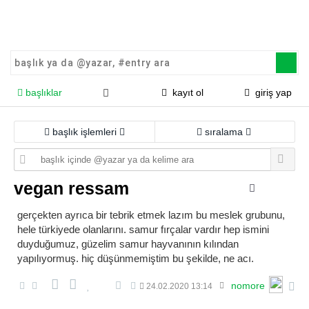
başlıklar
kayıt ol
giriş yap
başlık işlemleri
sıralama
vegan ressam
gerçekten ayrıca bir tebrik etmek lazım bu meslek grubunu,
hele türkiyede olanlarını. samur fırçalar vardır hep ismini
duyduğumuz, güzelim samur hayvanının kılından
yapılıyormuş. hiç düşünmemiştim bu şekilde, ne acı.
nomore
24.02.2020 13:14