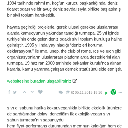
1994 tarihinde rahmi m. koç’un kurucu başkanlığında, deniz
ticaret odası ve bir avuç deniz sevdalısıyla birlikte başlatılmış
bir sivil toplum hareketidir.
hayata geçirdiği projelerle, gerek ulusal gerekse uluslararası
alanda kamuoyunun yakından tanıdığı turmepa, 25 yıl içinde
türkiye’nin önde gelen deniz odaklı sivil toplum kuruluşu haline
gelmiştir. 1995 yılında yayınladığı “denizleri koruma
deklarasyonu” ile imo, unep, the club of rome, ics ve iucn gibi
organizasyonların uluslararası platformlarda desteklerini alan
turmepa, 19 haziran 2000 tarihinde bakanlar kurulu’nca alınan
kararla, kamu yararına çalışan dernek statüsünü elde etmiştir.
websitesine buradan ulaşabilirsiniz.
jrr
05.11.2019 19:16
sıvı el sabunu harika kokar.veganlıkla birlikte ekolojik ürünlere
de sardığımdan dolayı denediğim ilk ekolojik-vegan sıvı
sabun turmepa'nın sabunuydu.
hem fiyat-performans durumundan memnun kaldığım hem de