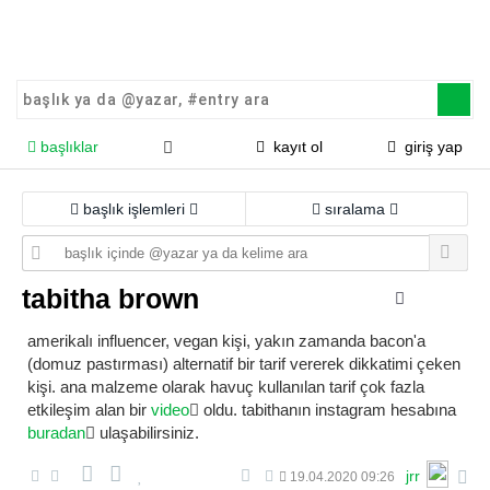
başlıklar
kayıt ol
giriş yap
başlık işlemleri
sıralama
tabitha brown
amerikalı influencer, vegan kişi, yakın zamanda bacon'a
(domuz pastırması) alternatif bir tarif vererek dikkatimi çeken
kişi. ana malzeme olarak havuç kullanılan tarif çok fazla
etkileşim alan bir
video
oldu. tabithanın instagram hesabına
buradan
ulaşabilirsiniz.
jrr
19.04.2020 09:26