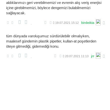
aldıklarımızı geri verebilmemizi ve evrenin alış veriş enerjisi
içine girebilmemizi, böylece dengemizi bulabilmemizi
sağlayacak.
birdeikia
19.07.2021 15:12
tüm dünyada varoluşumuz sürdürülebilir olmalıyken,
maalesef gündemin plastik pipetler, kullan-at poşetlerden
öteye gitmediği, gidemediği konu.
jrr
20.07.2021 11:13