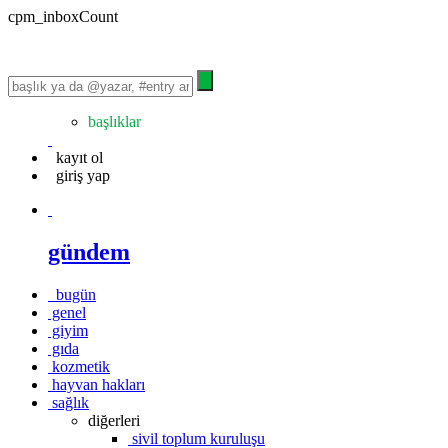
cpm_inboxCount
başlıklar
kayıt ol
giriş yap
gündem
bugün
genel
giyim
gıda
kozmetik
hayvan hakları
sağlık
diğerleri
sivil toplum kuruluşu