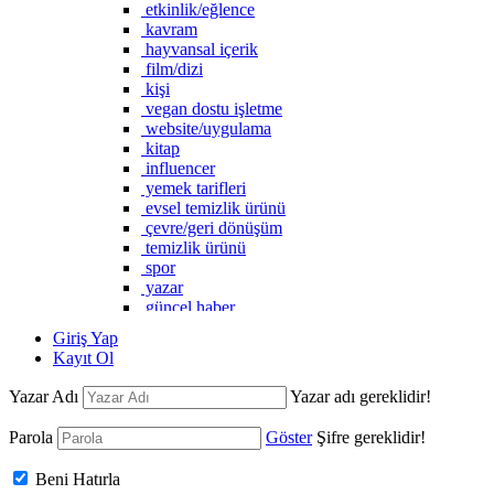
etkinlik/eğlence
kavram
hayvansal içerik
film/dizi
kişi
vegan dostu işletme
website/uygulama
kitap
influencer
yemek tarifleri
evsel temizlik ürünü
çevre/geri dönüşüm
temizlik ürünü
spor
yazar
güncel haber
vegan marka
Giriş Yap
Kayıt Ol
Yazar Adı
Yazar adı gereklidir!
Parola
Göster
Şifre gereklidir!
Beni Hatırla