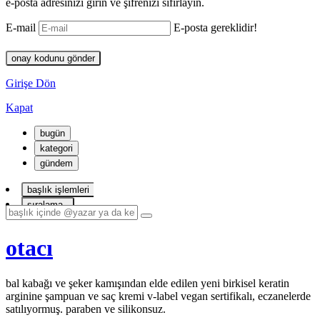
e-posta adresinizi girin ve şifrenizi sıfırlayın.
E-mail
E-posta gereklidir!
onay kodunu gönder
Girişe Dön
Kapat
bugün
kategori
gündem
başlık işlemleri
sıralama
otacı
bal kabağı ve şeker kamışından elde edilen yeni birkisel keratin
arginine şampuan ve saç kremi v-label vegan sertifikalı, eczanelerde
satılıyormuş. paraben ve silikonsuz.