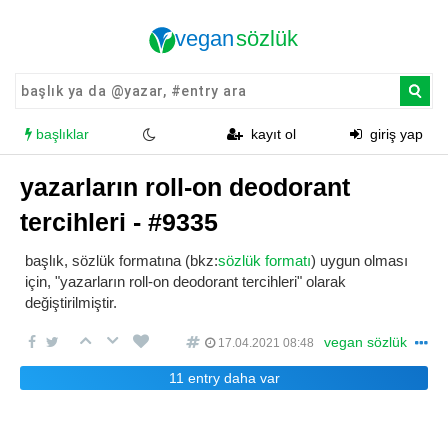
başlıklar
kayıt ol
giriş yap
yazarların roll-on deodorant
tercihleri - #9335
başlık, sözlük formatına (bkz:
sözlük formatı
) uygun olması
için, "yazarların roll-on deodorant tercihleri" olarak
değiştirilmiştir.
vegan sözlük
17.04.2021 08:48
11 entry daha var