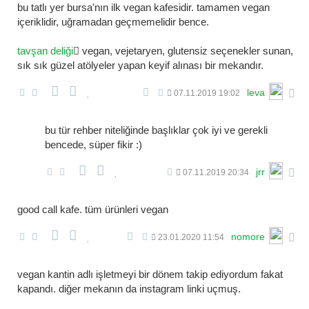
bu tatlı yer bursa'nın ilk vegan kafesidir. tamamen vegan
içeriklidir, uğramadan geçmemelidir bence.
tavşan deliği
vegan, vejetaryen, glutensiz seçenekler sunan,
sık sık güzel atölyeler yapan keyif alınası bir mekandır.
leva
07.11.2019 19:02
bu tür rehber niteliğinde başlıklar çok iyi ve gerekli
bencede, süper fikir :)
jrr
07.11.2019 20:34
good call kafe. tüm ürünleri vegan
nomore
23.01.2020 11:54
vegan kantin adlı işletmeyi bir dönem takip ediyordum fakat
kapandı. diğer mekanın da instagram linki uçmuş.