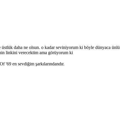
üne üstlük daha ne olsun. o kadar seviniyorum ki böyle dünyaca ünlü
inin linkini verecektim ama görüyorum ki
f '69 en sevdiğim şarkılarındandır.