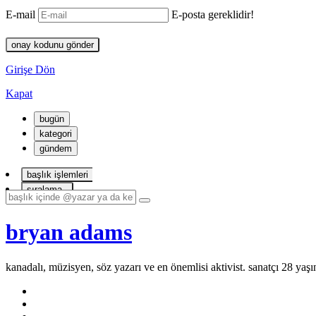
E-mail
E-posta gereklidir!
onay kodunu gönder
Girişe Dön
Kapat
bugün
kategori
gündem
başlık işlemleri
sıralama
bryan adams
kanadalı, müzisyen, söz yazarı ve en önemlisi aktivist. sanatçı 28 yaş