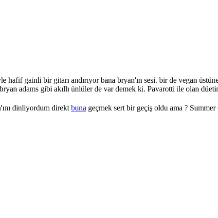
e hafif gainli bir gitarı andırıyor bana bryan'ın sesi. bir de vegan üst
ryan adams gibi akıllı ünlüler de var demek ki. Pavarotti ile olan düet
h'ını dinliyordum direkt
buna
geçmek sert bir geçiş oldu ama ? Summer O