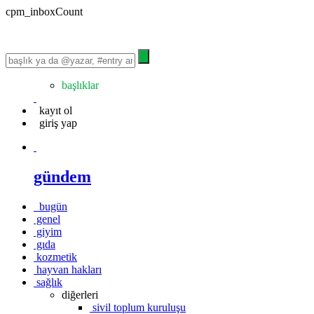
cpm_inboxCount
başlıklar
kayıt ol
giriş yap
gündem
bugün
genel
giyim
gıda
kozmetik
hayvan hakları
sağlık
diğerleri
sivil toplum kuruluşu