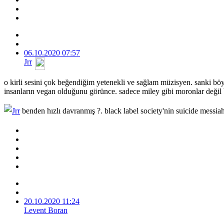
06.10.2020 07:57
Jrr
o kirli sesini çok beğendiğim yetenekli ve sağlam müzisyen. sanki böyl
insanların vegan olduğunu görünce. sadece miley gibi moronlar değil b
Jrr
benden hızlı davranmış ?. black label society'nin suicide messia
20.10.2020 11:24
Levent Boran