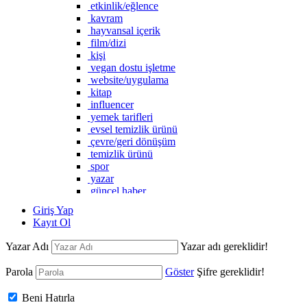
etkinlik/eğlence
kavram
hayvansal içerik
film/dizi
kişi
vegan dostu işletme
website/uygulama
kitap
influencer
yemek tarifleri
evsel temizlik ürünü
çevre/geri dönüşüm
temizlik ürünü
spor
yazar
güncel haber
vegan marka
Giriş Yap
Kayıt Ol
Yazar Adı
Yazar adı gereklidir!
Parola
Göster
Şifre gereklidir!
Beni Hatırla