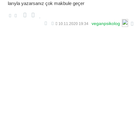
larıyla yazarsanız çok makbule geçer
veganpsikolog
10.11.2020 19:34