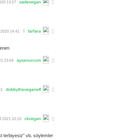
sadevegan
020 13:57
farfara
.2020 14:41
benim
aysenurcum
21 23:04
dobbytheveganelf
31
ckvegan
4.2021 10:10
t terbiyesiz" vb. söylemler