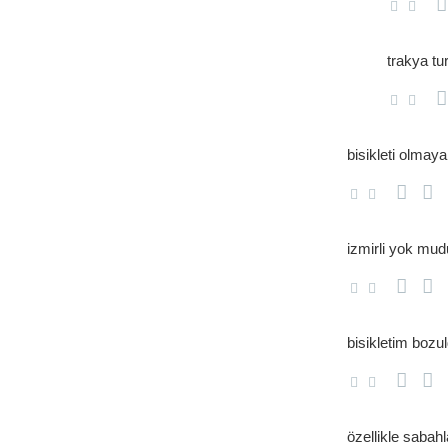
trakya tu
bisikleti olma
i̇zmirli yok mud
bisikletim bozu
özellikle sabah