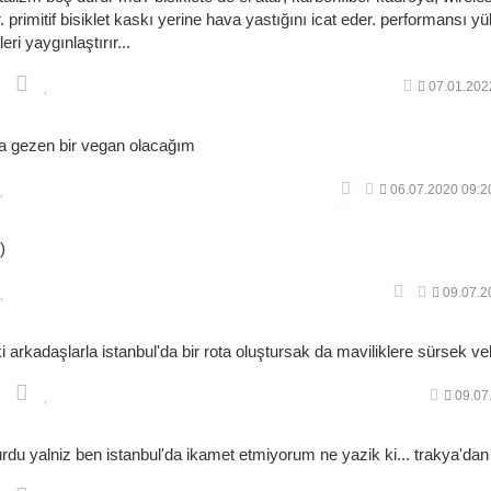
. primitif bisiklet kaskı yerine hava yastığını icat eder. performansı
ri yaygınlaştırır...
07.01.202
 gezen bir vegan olacağım
06.07.2020 09:2
)
09.07.2
i arkadaşlarla istanbul'da bir rota oluştursak da maviliklere sürsek vele
09.07
urdu yalniz ben istanbul'da ikamet etmiyorum ne yazik ki... trakya'dan