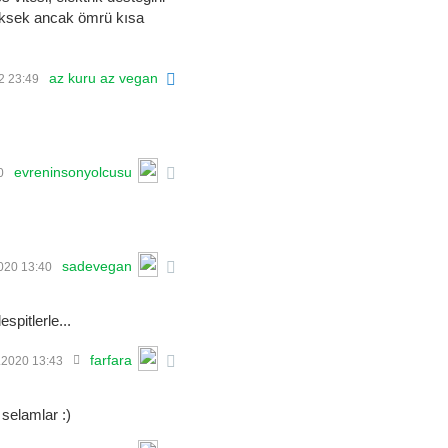
 yüksek ancak ömrü kısa
az kuru az vegan
2 23:49
evreninsonyolcusu
0
sadevegan
020 13:40
spitlerle...
farfara
.2020 13:43
 selamlar :)