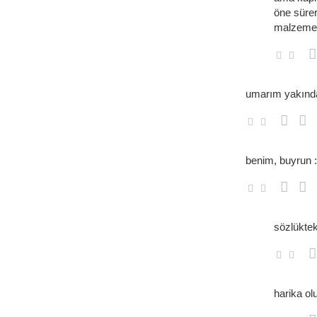
öne sürer
malzemele
umarım yakında
benim, buyrun :
sözlüktek
harika ol