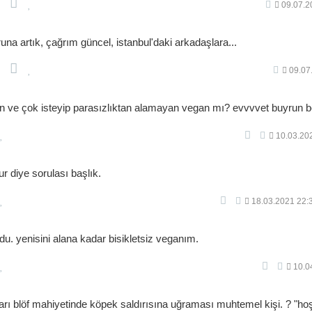
09.07.2
runa artık, çağrım güncel, istanbul'daki arkadaşlara...
09.07
yan ve çok isteyip parasızlıktan alamayan vegan mı? evvvvet buyrun 
10.03.20
ur diye sorulası başlık.
18.03.2021 22:
ldu. yenisini alana kadar bisikletsiz veganım.
10.0
ları blöf mahiyetinde köpek saldırısına uğraması muhtemel kişi. ? "hoş