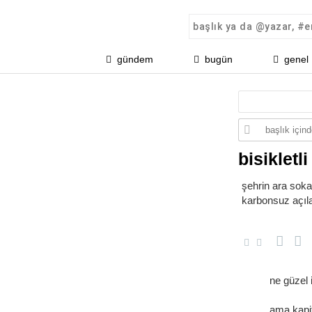
gündem
bugün
genel
bisikletl
şehrin ara sokak
karbonsuz açılan
ne güzel 
ama kapit