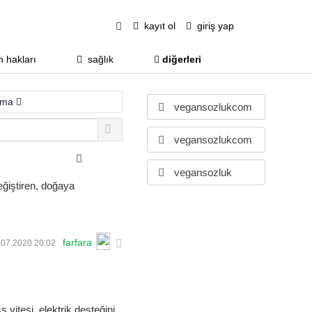
kayıt ol
giriş yap
 hakları
sağlık
diğerleri
lama
vegansozlukcom
vegansozlukcom
vegansozluk
değiştiren, doğaya
farfara
07.2020 20:02
 vitesi, elektrik desteğini