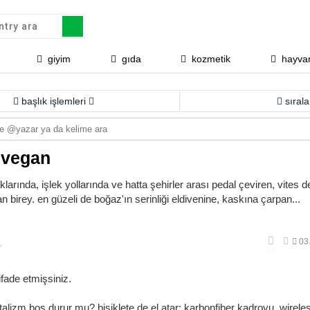
giyim
gıda
kozmetik
hayvan
başlık işlemleri
sıra
i vegan
larında, işlek yollarında ve hatta şehirler arası pedal çeviren, vites 
 birey. en güzeli de boğaz'ın serinliği eldivenine, kaskına çarpan...
03.
ifade etmişsiniz.
alizm boş durur mu? bisiklete de el atar; karbonfiber kadroyu, wireless