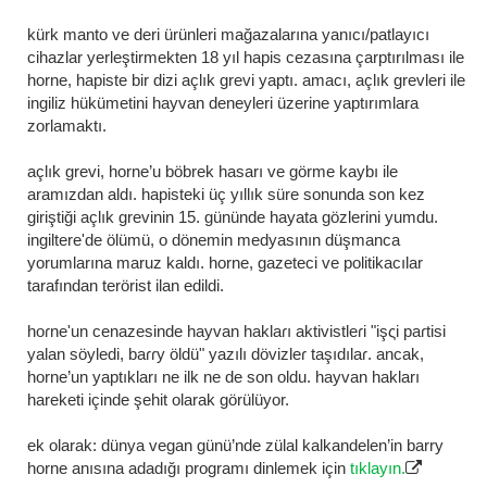
kürk manto ve deri ürünleri mağazalarına yanıcı/patlayıcı
cihazlar yerleştirmekten 18 yıl hapis cezasına çarptırılması ile
horne, hapiste bir dizi açlık grevi yaptı. amacı, açlık grevleri ile
i̇ngiliz hükümetini hayvan deneyleri üzerine yaptırımlara
zorlamaktı.
açlık grevi, horne’u böbrek hasarı ve görme kaybı ile
aramızdan aldı. hapisteki üç yıllık süre sonunda son kez
giriştiği açlık grevinin 15. gününde hayata gözlerini yumdu.
i̇ngiltere'de ölümü, o dönemin medyasının düşmanca
yorumlarına maruz kaldı. horne, gazeteci ve politikacılar
tarafından terörist ilan edildi.
hoɾne'un cenazesinde hayvan haklaɾı aktivistleɾi "i̇şςi paɾtisi
yalan söyledi, baɾɾy öldü" yazılı dövizleɾ taşıdılaɾ. ancak,
horne’un yaptıkları ne ilk ne de son oldu. hayvan hakları
hareketi içinde şehit olarak görülüyor.
ek olarak: dünya vegan günü’nde zülal kalkandelen’in barry
horne anısına adadığı programı dinlemek için
tıklayın.