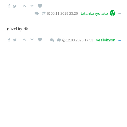
tatanka iyotake
05.11.2019 23:20
güzel içerik
yesilvizyon
12.03.2025 17:53