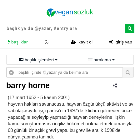
başlıklar
kayıt ol
giriş yap
başlık işlemleri
sıralama
barry horne
(17 mart 1952 - 5 kasım 2001)
hayvan hakları savunucusu, hayvan özgürlükçü aktivist ve av
sabotajcısıydı. i̇şçi partisi’nin 1997’de iktidara gelmeden önce
yapacağını söyleyip yapmadığı hayvan deneylerine ilişkin
kamu soruşturmasına i̇ngiliz hükümetini ikna etmek amacıyla
68 günlük bir açlık grevi yaptı. bu grev ile aralık 1998'de
dünya çapında tanındı.