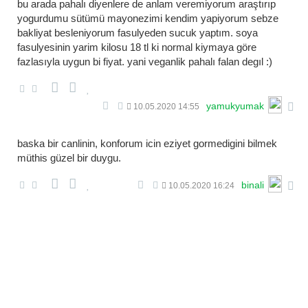
bu arada pahalı diyenlere de anlam veremiyorum araştırıp
yogurdumu sütümü mayonezimi kendim yapiyorum sebze
bakliyat besleniyorum fasulyeden sucuk yaptım. soya
fasulyesinin yarim kilosu 18 tl ki normal kiymaya göre
fazlasıyla uygun bi fiyat. yani veganli̇k pahali falan degil :)
yamukyumak
10.05.2020 14:55
baska bir canlinin, konforum icin eziyet gormedigini bilmek
müthis güzel bir duygu.
binali
10.05.2020 16:24