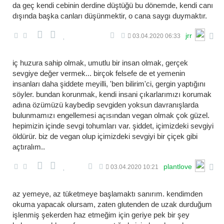
da geç kendi cebinin derdine düştüğü bu dönemde, kendi canı
dışında başka canları düşünmektir, o cana saygı duymaktır.
jrr
03.04.2020 06:33
i̇ç huzura sahip olmak, umutlu bir insan olmak, gerçek
sevgiye değer vermek... birçok felsefe de et yemenin
insanları daha şiddete meyilli, 'ben bilirim'ci, gergin yaptığını
söyler. bundan korunmak, kendi insani çıkarlarımızı korumak
adına özümüzü kaybedip sevgiden yoksun davranışlarda
bulunmamızı engellemesi açısından vegan olmak çok güzel.
hepimizin içinde sevgi tohumları var. şiddet, içimizdeki sevgiyi
öldürür. biz de vegan olup içimizdeki sevgiyi bir çiçek gibi
açtıralım..
plantlove
03.04.2020 10:21
az yemeye, az tüketmeye başlamaktı sanırım. kendimden
okuma yapacak olursam, zaten glutenden de uzak durduğum
işlenmiş şekerden haz etmeğim için geriye pek bir şey