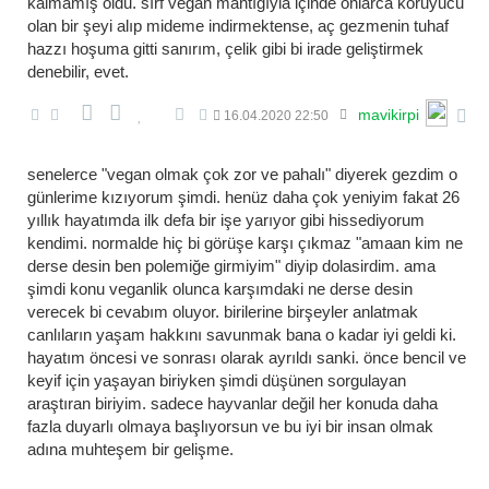
kalmamış oldu. sırf vegan mantığıyla içinde onlarca koruyucu
olan bir şeyi alıp mideme indirmektense, aç gezmenin tuhaf
hazzı hoşuma gitti sanırım, çelik gibi bi irade geliştirmek
denebilir, evet.
mavikirpi
16.04.2020 22:50
senelerce "vegan olmak çok zor ve pahalı" diyerek gezdim o
günlerime kızıyorum şimdi. henüz daha çok yeniyim fakat 26
yıllık hayatımda ilk defa bir işe yarıyor gibi hissediyorum
kendimi. normalde hiç bi görüşe karşı çıkmaz "amaan kim ne
derse desin ben polemiğe girmiyim" diyip dolasirdim. ama
şimdi konu veganlik olunca karşımdaki ne derse desin
verecek bi cevabım oluyor. birilerine birşeyler anlatmak
canlıların yaşam hakkını savunmak bana o kadar iyi geldi ki.
hayatım öncesi ve sonrası olarak ayrıldı sanki. önce bencil ve
keyif için yaşayan biriyken şimdi düşünen sorgulayan
araştıran biriyim. sadece hayvanlar değil her konuda daha
fazla duyarlı olmaya başlıyorsun ve bu iyi bir insan olmak
adına muhteşem bir gelişme.