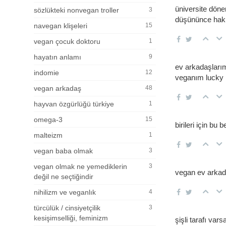
üniversite döne
sözlükteki nonvegan troller
3
düşününce hakka
navegan klişeleri
15
vegan çocuk doktoru
1
hayatın anlamı
9
ev arkadaşları
indomie
12
veganım lucky 
vegan arkadaş
48
hayvan özgürlüğü türkiye
1
omega-3
15
birileri için b
malteizm
1
vegan baba olmak
3
vegan olmak ne yemediklerin
3
vegan ev arkada
değil ne seçtiğindir
nihilizm ve veganlık
4
türcülük / cinsiyetçilik
3
kesişimselliği, feminizm
şişli tarafı var