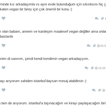
minde kız arkadaşımla vs aynı evde bulunduğum için sıkıntısını hiç
ten vegan bir birey için çok önemli bir konu :)
m olan babam, annem ve kardeşim maalesef vegan değiller ama onlar
bastards
05.0
u benim-di sanırım, şimdi kendi kendimin vegan arkadaşıyım.
16.04
şı arıyorum sahiden istanbul'daysan mesaj atabilirsin :)
sa ben de arıyorum. istanbul'a taşınacağım ve kirayı paylaşacağım biri 