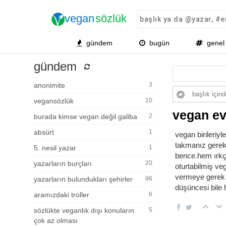
gündem
bugün
genel
gündem
anonimite
3
vegansözlük
10
vegan ev
burada kimse vegan değil galiba
2
absürt
1
vegan birileriy
takmanız gereki
5. nesil yazar
1
bence.hem ırkçı
yazarların burçları
20
oturtabilmiş veg
vermeye gerek 
yazarların bulundukları şehirler
96
düşüncesi bile 
aramızdaki troller
6
sözlükte veganlık dışı konuların
5
çok az olması