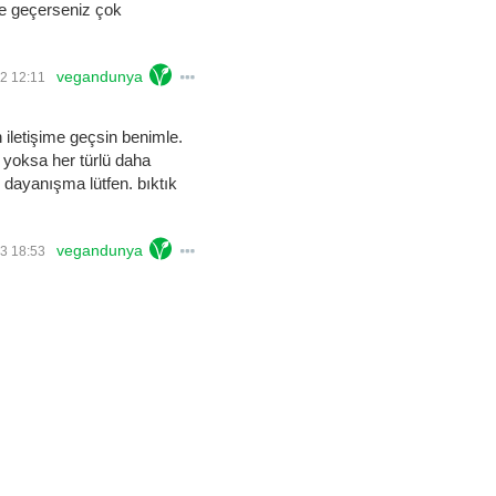
me geçerseniz çok
vegandunya
2 12:11
 iletişime geçsin benimle.
. yoksa her türlü daha
z dayanışma lütfen. bıktık
vegandunya
3 18:53