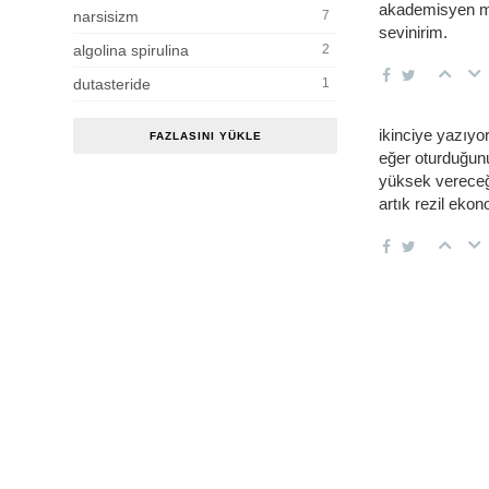
akademisyen maa
narsisizm
7
sevinirim.
algolina spirulina
2
dutasteride
1
ikinciye yazıyo
FAZLASINI YÜKLE
eğer oturduğunu
yüksek vereceğim
artık rezil eko