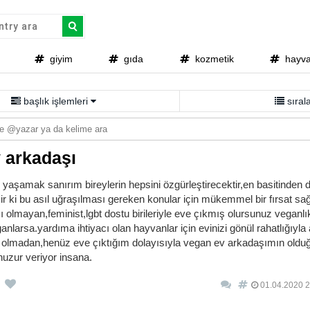
giyim
gıda
kozmetik
hayvan
başlık işlemleri
sıra
 arkadaşı
le yaşamak sanırım bireylerin hepsini özgürleştirecektir,en basitinde
r ki bu asıl uğraşılması gereken konular için mükemmel bir fırsat sağl
 olmayan,feminist,lgbt dostu birileriyle eve çıkmış olursunuz veganlık
anlarsa.yardıma ihtiyacı olan hayvanlar için evinizi gönül rahatlığıyla 
olmadan,henüz eve çıktığım dolayısıyla vegan ev arkadaşımın oldu
huzur veriyor insana.
01.04.2020 2