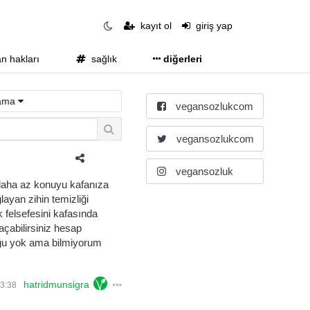
kayıt ol
giriş yap
 hakları
sağlık
diğerleri
lama
vegansozlukcom
vegansozlukcom
vegansozluk
n daha az konuyu kafanıza
ayan zihin temizliği
 felsefesini kafasında
açabilirsiniz hesap
ğu yok ama bilmiyorum
hatridmunsigra
3:38