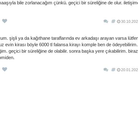
şıyla bile zorlanacağım çünkü. geçici bir süreliğine de olur. iletişi
30.10.202
rum. şişli ya da kağıthane taraflarında ev arkadaşı arayan varsa lütfen
z evin kirası böyle 6000 tl falansa kirayı komple ben de ödeyebilirim
. geçici bir süreliğine de olabilir. sonra başka yere çıkabilirim. bira
nomiden.
20.01.202