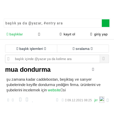
başlıklar
kayıt ol
giriş yap
başlık işlemleri
sıralama
mua dondurma
şu zamana kadar caddebostan, beşiktaş ve sarıyer
şubelerinde keyifle dondurma yediğim firma. ürünlerini ve
şubelerini incelemek için
website
si
jrr
09.12.2021 08:25