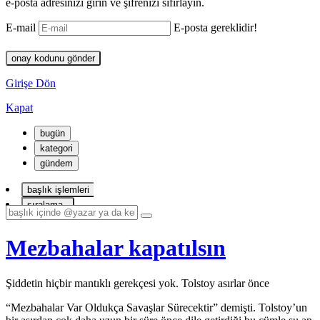
e-posta adresinizi girin ve şifrenizi sıfırlayın.
E-mail
E-posta gereklidir!
onay kodunu gönder
Girişe Dön
Kapat
bugün
kategori
gündem
başlık işlemleri
sıralama
Mezbahalar kapatılsın
Şiddetin hiçbir mantıklı gerekçesi yok. Tolstoy asırlar önce
“Mezbahalar Var Oldukça Savaşlar Sürecektir” demişti. Tolstoy’un