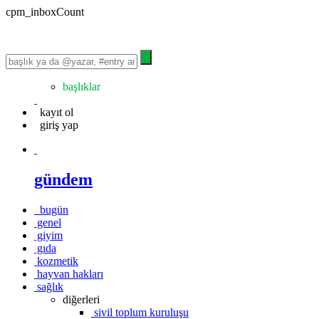
cpm_inboxCount
başlıklar
kayıt ol
giriş yap
gündem
bugün
genel
giyim
gıda
kozmetik
hayvan hakları
sağlık
diğerleri
sivil toplum kuruluşu