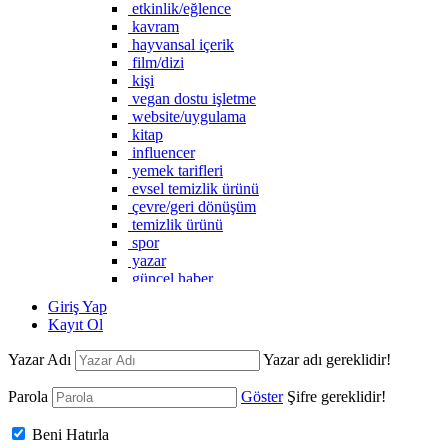
etkinlik/eğlence
kavram
hayvansal içerik
film/dizi
kişi
vegan dostu işletme
website/uygulama
kitap
influencer
yemek tarifleri
evsel temizlik ürünü
çevre/geri dönüşüm
temizlik ürünü
spor
yazar
güncel haber
vegan marka
Giriş Yap
Kayıt Ol
Yazar Adı
Yazar adı gereklidir!
Parola
Göster
Şifre gereklidir!
Beni Hatırla