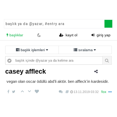
başlıklar
kayıt ol
giriş yap
başlık işlemleri
sıralama
casey affleck
vegan olan oscar ödüllü abd'li aktör. ben affleck'in kardesidir.
fox
13.11.2019 03:32